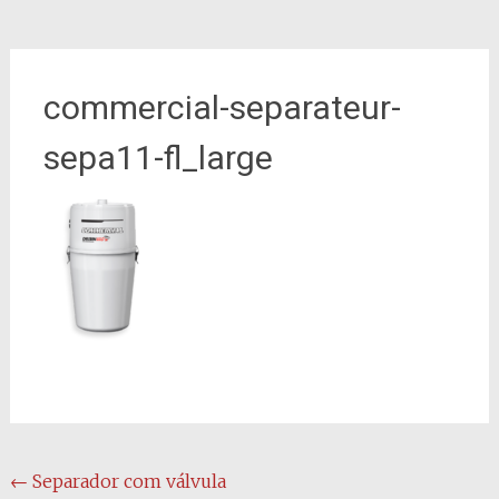
commercial-separateur-
sepa11-fl_large
Navegação
←
Separador com válvula