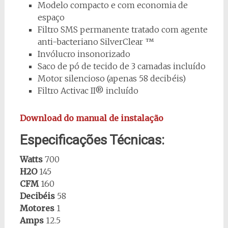
Modelo compacto e com economia de
espaço
Filtro SMS permanente tratado com agente
anti-bacteriano SilverClear ™
Invólucro insonorizado
Saco de pó de tecido de 3 camadas incluído
Motor silencioso (apenas 58 decibéis)
Filtro Activac II® incluído
Download do manual de instalação
Especificações Técnicas:
Watts
700
H2O
145
CFM
160
Decibéis
58
Motores
1
Amps
12.5