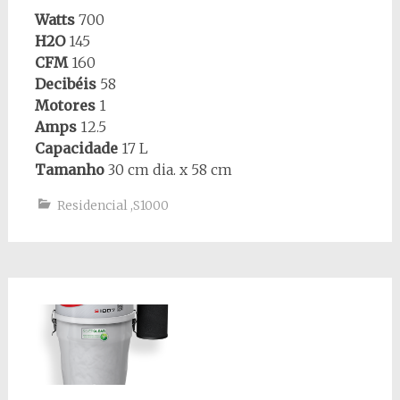
Watts
700
H2O
145
CFM
160
Decibéis
58
Motores
1
Amps
12.5
Capacidade
17 L
Tamanho
30 cm dia. x 58 cm
Residencial
,
S1000