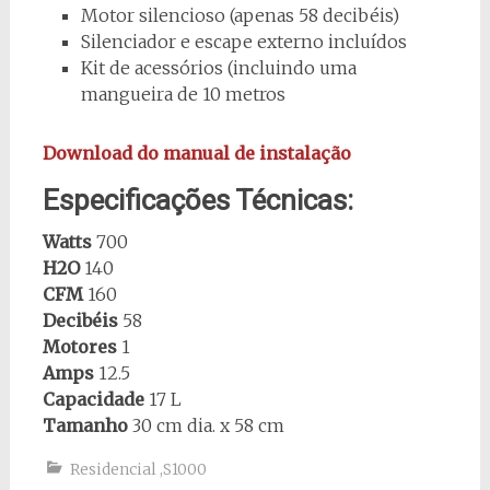
Motor silencioso (apenas 58 decibéis)
Silenciador e escape externo incluídos
Kit de acessórios (incluindo uma
mangueira de 10 metros
Download do manual de instalação
Especificações Técnicas:
Watts
700
H2O
140
CFM
160
Decibéis
58
Motores
1
Amps
12.5
Capacidade
17 L
Tamanho
30 cm dia. x 58 cm
Residencial
,
S1000