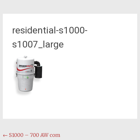
residential-s1000-
s1007_large
Navegação
←
S1000 – 700 AW com