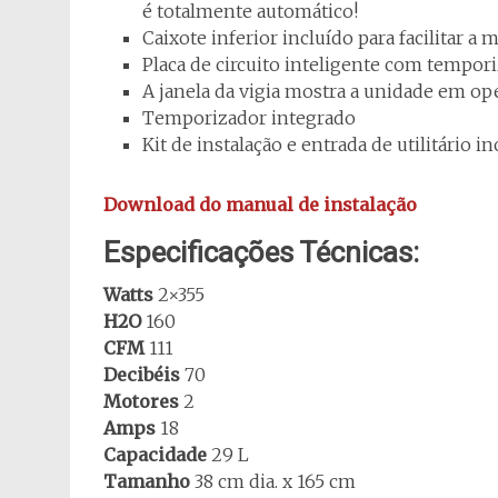
é totalmente automático!
Caixote inferior incluído para facilitar a
Placa de circuito inteligente com tempori
A janela da vigia mostra a unidade em o
Temporizador integrado
Kit de instalação e entrada de utilitário i
Download do manual de instalação
Especificações Técnicas:
Watts
2×355
H2O
160
CFM
111
Decibéis
70
Motores
2
Amps
18
Capacidade
29 L
Tamanho
38 cm dia. x 165 cm