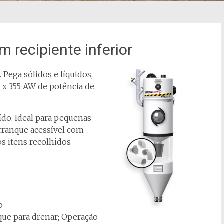
recipiente inferior
Pega sólidos e líquidos,
x 355 AW de potência de
ído. Ideal para pequenas
rranque acessível com
os itens recolhidos
o
ue para drenar; Operação